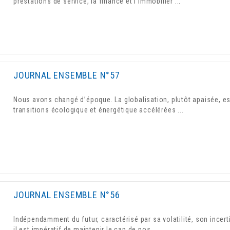
prestations de service, la finance et l’immobilier ...
JOURNAL ENSEMBLE N°57
Nous avons changé d’époque. La globalisation, plutôt apaisée, est
transitions écologique et énergétique accélérées ...
JOURNAL ENSEMBLE N°56
Indépendamment du futur, caractérisé par sa volatilité, son incer
il est impératif de maintenir le cap de nos ...